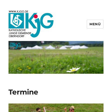
MENÜ
KjG Oberndorf
Termine