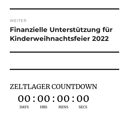
Beitrag:
WEITER
Finanzielle Unterstützung für
Nächster
Beitrag:
Kinderweihnachtsfeier 2022
ZELTLAGER COUNTDOWN
00
:
00
:
00
:
00
DAYS
HRS
MINS
SECS