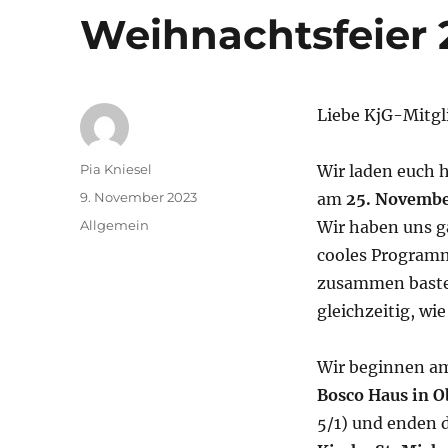
Weihnachtsfeier 
Liebe KjG-Mitgli
Autor
Pia Kniesel
Wir laden euch h
Veröffentlicht
9. November 2023
am
25. Novembe
am
Kategorien
Allgemein
Wir haben uns 
cooles Programm
zusammen bastel
gleichzeitig, wi
Wir beginnen am
Bosco Haus in 
5/1) und enden 