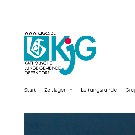
Katholische junge Gemeinde Oberndorf a.N.
KjG Oberndorf
Start
Zeltlager
Leitungsrunde
Gru