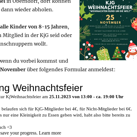
ael
in Oberndorf, dort können
h dann wieder abholen.
alle Kinder von 8-15 Jahren
,
n Mitglied in der KjG seid oder
inschnuppern wollt.
 wenn du vorbei kommst und
November
über folgendes Formular anmeldest: