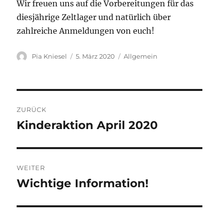
Wir freuen uns auf die Vorbereitungen für das
diesjährige Zeltlager und natürlich über
zahlreiche Anmeldungen von euch!
Autor
Veröffentlicht
Kategorien
Pia Kniesel
5. März 2020
Allgemein
am
Beitragsnavigation
ZURÜCK
Kinderaktion April 2020
Vorheriger
Beitrag:
WEITER
Wichtige Information!
Nächster
Beitrag: