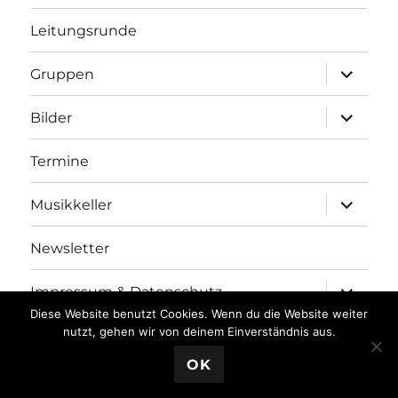
Leitungsrunde
Unterme
Gruppen
anzeigen
Unterme
Bilder
anzeigen
Termine
Unterme
Musikkeller
anzeigen
Newsletter
Unterme
Impressum & Datenschutz
anzeigen
Diese Website benutzt Cookies. Wenn du die Website weiter
nutzt, gehen wir von deinem Einverständnis aus.
KjG Oberndorf
Datenschutzerklärung
Stolz präsentiert
OK
von WordPress