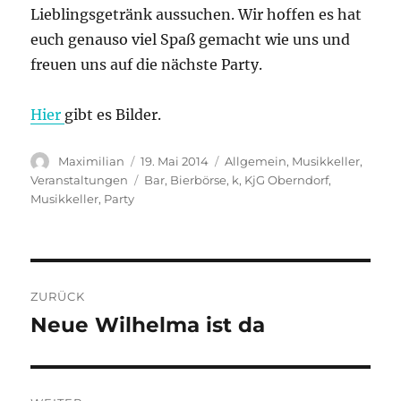
Lieblingsgetränk aussuchen. Wir hoffen es hat
euch genauso viel Spaß gemacht wie uns und
freuen uns auf die nächste Party.
Hier
gibt es Bilder.
Autor
Veröffentlicht
Kategorien
Maximilian
19. Mai 2014
Allgemein
,
Musikkeller
,
am
Schlagwörter
Veranstaltungen
Bar
,
Bierbörse
,
k
,
KjG Oberndorf
,
Musikkeller
,
Party
Beitragsnavigation
ZURÜCK
Neue Wilhelma ist da
Vorheriger
Beitrag: