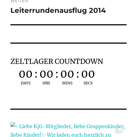
WEITER
Leiterrundenausflug 2014
Nächster
Beitrag:
ZELTLAGER COUNTDOWN
00
:
00
:
00
:
00
DAYS
HRS
MINS
SECS