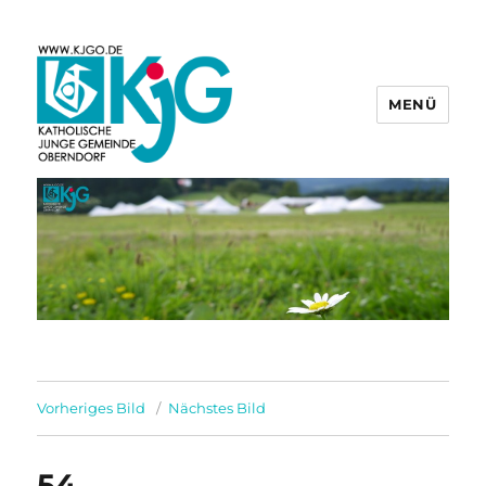
MENÜ
KjG Oberndorf
Vorheriges Bild
Nächstes Bild
54