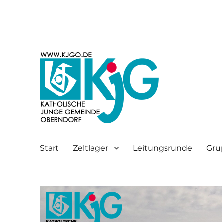
Katholische junge Gemeinde Oberndorf a.N.
KjG Oberndorf
Start
Zeltlager
Leitungsrunde
Gru