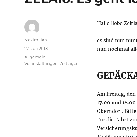
Hallo liebe Zelt
Autor
Maximilian
es sind nun nur
Veröffentlicht
22. Juli 2018
nun nochmal all
am
Kategorien
Allgemein
,
Veranstaltungen
,
Zeltlager
GEPÄCK
Am Freitag, den 
17.00 und 18.00
Oberndorf. Bitt
Für die Fahrt zu
Versicherungska
Medikamente (m